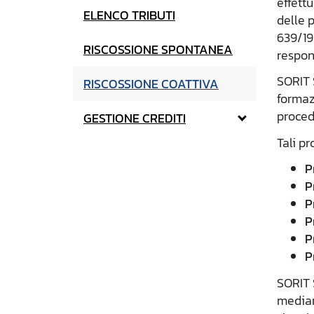
effettu
ELENCO TRIBUTI
delle 
639/191
RISCOSSIONE SPONTANEA
respons
SORIT S
RISCOSSIONE COATTIVA
formazi
proced
GESTIONE CREDITI
Tali p
P
P
P
P
P
P
SORIT S
median