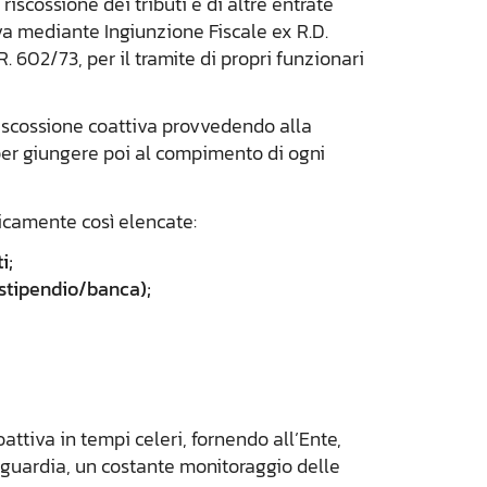
riscossione dei tributi e di altre entrate
iva mediante Ingiunzione Fiscale ex R.D.
. 602/73, per il tramite di propri funzionari
a riscossione coattiva provvedendo alla
, per giungere poi al compimento di ogni
ticamente così elencate:
i;
(stipendio/banca);
oattiva in tempi celeri, fornendo all’Ente,
nguardia, un costante monitoraggio delle