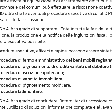
are attività di liquidazione e di accertamento dei tributi e 
province e dei comuni, può effettuare la riscossione coatt
0 oltre che le eventuali procedure esecutive di cui al D.P.R
abili della riscossione.
.p.A. è in grado di supportare l’Ente in tutte le fasi dell
one, la produzione e la notifica delle ingiunzioni fiscali
ura esecutiva possibile.
rocedure esecutive, efficaci e rapide, possono essere sinte
rocedura di fermo amministrativo dei beni mobili registrat
rocedura di pignoramento di crediti vantati dal debitore 
rocedura di iscrizione ipotecaria;
rocedura di vendita immobiliare;
rocedura di pignoramento mobiliare;
rocedura fallimentare.
.p.A. è in grado di concludere l’intero iter di riscossione c
te l’utilizzo di soluzioni informatiche complete e all’ava