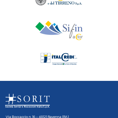
Via Boccaccio n. 16 - 48121 Ravenna (RA)