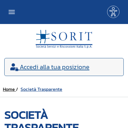
Me
Toggle
acce
navigation
Accedi
alla tua posizione
Home
Società Trasparente
SOCIETÀ
TRASPARENTE