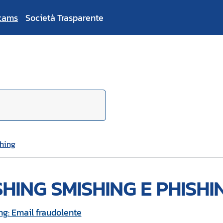
cams
Società Trasparente
shing
SHING SMISHING E PHISHI
ng: Email fraudolente