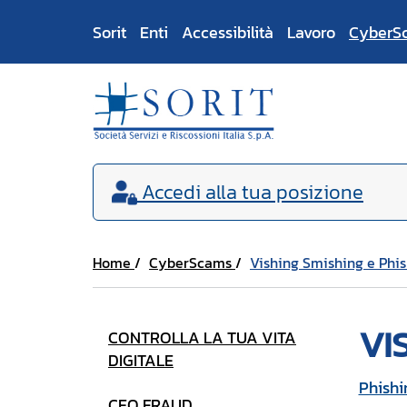
Sorit
Enti
Accessibilità
Lavoro
CyberS
Accedi
alla tua posizione
Home
CyberScams
Vishing Smishing e Phi
VI
CONTROLLA LA TUA VITA
DIGITALE
Phishi
CEO FRAUD