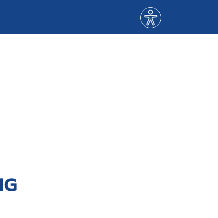
Menù
accessibilità
NG