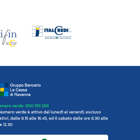
mero verde: 800 199 288
 Numero verde è attivo dal lunedì al venerdì, escluso
stivi, dalle 8.15 alle 16.45, ed il sabato dalle ore 8.30 alle
e 12.30