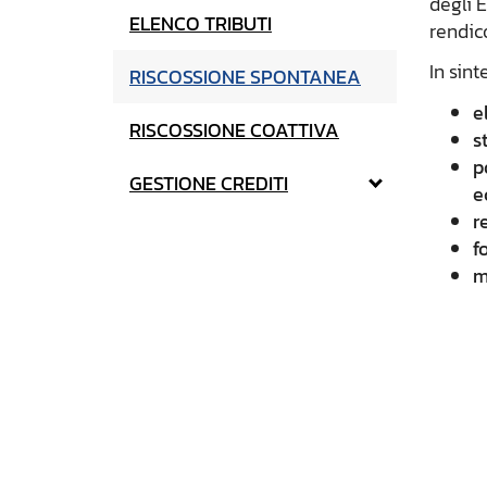
degli E
ELENCO TRIBUTI
rendico
In sint
RISCOSSIONE SPONTANEA
e
RISCOSSIONE COATTIVA
s
p
GESTIONE CREDITI
e
r
f
m