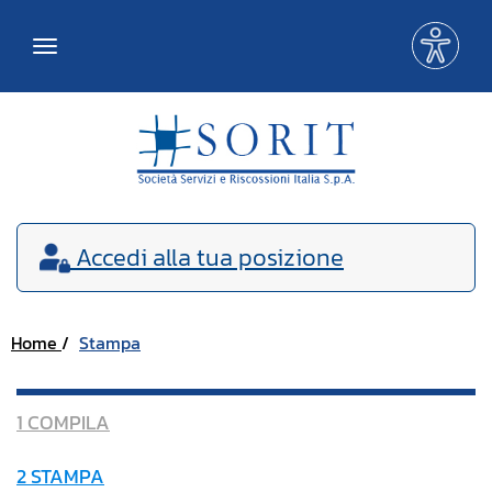
Me
Toggle
acce
navigation
Accedi
alla tua posizione
Home
Stampa
1 COMPILA
2 STAMPA