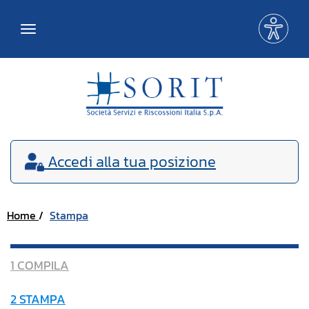
Me
Toggle
acce
navigation
Accedi
alla tua posizione
Home
Stampa
1 COMPILA
2 STAMPA