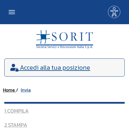
Me
Toggle
acce
navigation
Accedi
alla tua posizione
Home
Invia
1 COMPILA
2 STAMPA