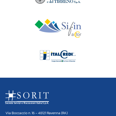
Via Boccaccio n. 16 - 48121 Ravenna (RA)