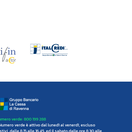
mero verde: 800 199 288
 Numero verde è attivo dal lunedì al venerdì, escluso
stivi, dalle 8.15 alle 16.45, ed il sabato dalle ore 8.30 alle