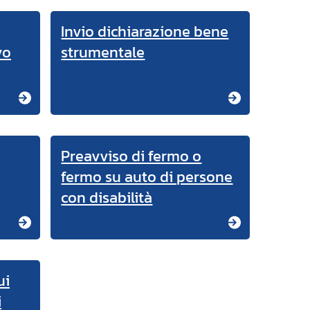
Invio dichiarazione bene
vo
strumentale
Preavviso di fermo o
fermo su auto di persone
con disabilità
ui
i