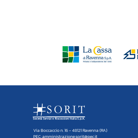
Via Boccaccio n. 16 - 48121 Ravenna (RA)
PEC: amministrazione.sorit@pec.it