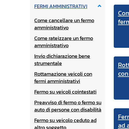
FERMI AMMINISTRATIVI
Com
Come cancellare un fermo
fer
amministrativo
Come rateizzare un fermo
amministrativo
Invio dichiarazione bene
strumentale
Rot
con
Rottamazione veicoli con
fermi amministrativi
Fermo su veicoli cointestati
Preavviso di fermo o fermo su
auto di persone con disabilità
Fer
Fermo su veicolo ceduto ad
ad 
altro soggetto