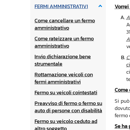
FERMI AMMINISTRATIVI
Vorrei
A
Come cancellare un fermo
A
amministrativo
3
Come rateizzare un fermo
A
amministrativo
v
Invio dichiarazione bene
C
strumentale
c
c
Rottamazione veicoli con
t
fermi amministrativi
Come e
Fermo su veicoli cointestati
Si può
Preavviso di fermo o fermo su
dovuto
auto di persone con disabilità
fermo 
Fermo su veicolo ceduto ad
Se ha 
altro soggetto