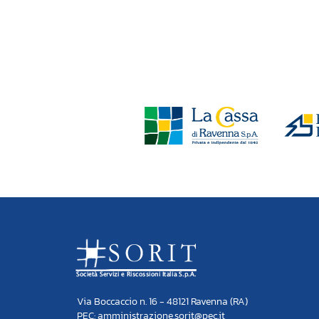
Via Boccaccio n. 16 - 48121 Ravenna (RA)
PEC: amministrazione.sorit@pec.it