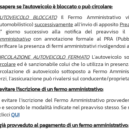
 sapere se l'autoveicolo è bloccato o può circolare:
UTOVEICOLO BLOCCATO
Il Fermo Amministrativo vi
utomobilistico)
successivamente
all’invio di apposito
Pre
1° giorno successivo alla notifica del preavviso
mministrativo
con annotazione formale al PRA (Pubbli
erificare la presenza di fermi amministrativi rivolgendosi a
IRCOLAZIONE AUTOVEICOLO FERMATO
L’autoveicolo s
ircolare
ed è sanzionabile colui che lo utilizza in presenza
ircolazione di autoveicolo sottoposto a Fermo Amminis
erzi, l’assicurazione può rivalersi sul conducente/proprieta
vitare l'iscrizione di un fermo amministrativo:
 evitare l’iscrizione del Fermo Amministrativo provve
 e secondo le modalità indicate nel preavviso stesso. Se
clicci
QUI
già provveduto al pagamento di un fermo amministrativo: