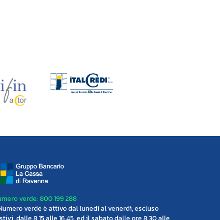
mero verde: 800 199 288
 Numero verde è attivo dal lunedì al venerdì, escluso
stivi, dalle 8.15 alle 16.45, ed il sabato dalle ore 8.30 alle