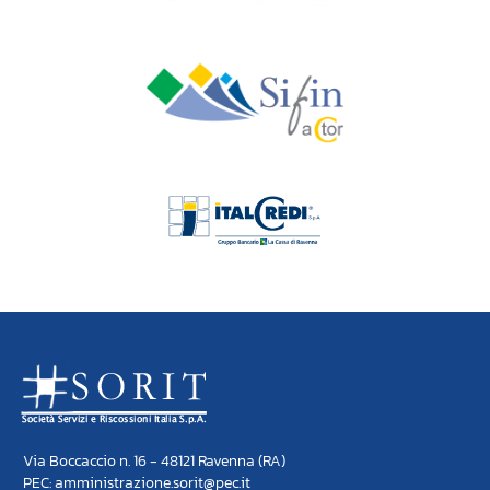
Via Boccaccio n. 16 - 48121 Ravenna (RA)
PEC: amministrazione.sorit@pec.it